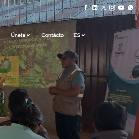
Únete
Contácto
ES