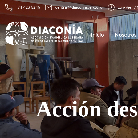
+511 423 5245
central@diaconiaperu.org
Lun-Vier /
Inicio
Nosotros
Acción des