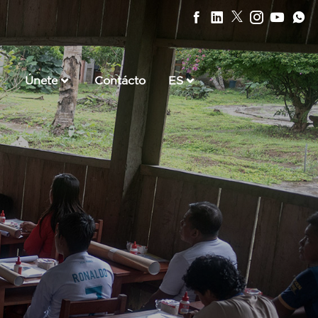
Únete
Contácto
ES