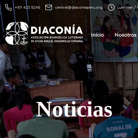
+511 423 5245
central@diaconiaperu.org
Lun-Vier /
Inicio
Nosotros
Noticias