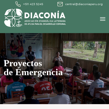
+511 423 5245
central@diaconiaperu.org
Proyectos
de Emergencia