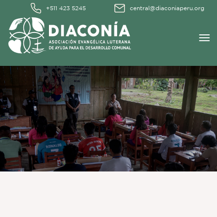
+511 423 5245
central@diaconiaperu.org