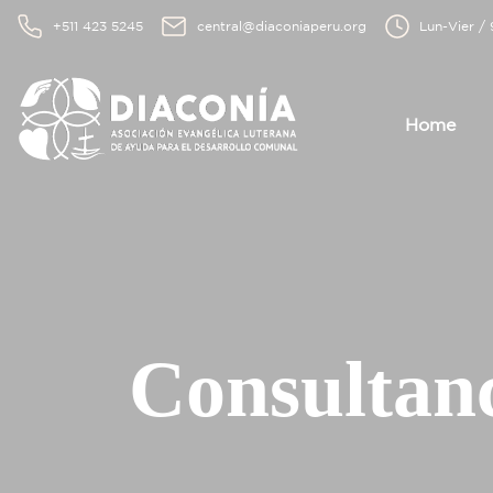
+511 423 5245
central@diaconiaperu.org
Lun-Vier /
Home
Consultan