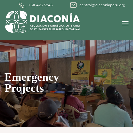
+511 423 5245
central@diaconiaperu.org
Emergency
Projects