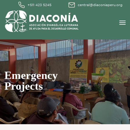
+511 423 5245
central@diaconiaperu.org
Emergency
Projects