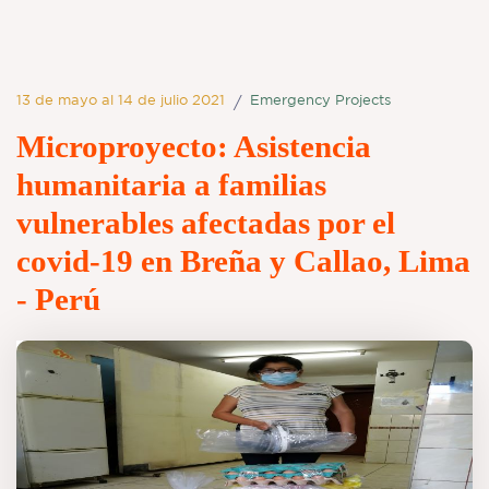
13 de mayo al 14 de julio 2021
Emergency Projects
/
Microproyecto: Asistencia
humanitaria a familias
vulnerables afectadas por el
covid-19 en Breña y Callao, Lima
- Perú