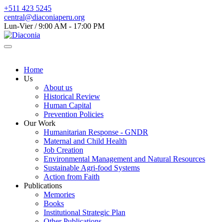
+511 423 5245
central@diaconiaperu.org
Lun-Vier / 9:00 AM - 17:00 PM
Home
Us
About us
Historical Review
Human Capital
Prevention Policies
Our Work
Humanitarian Response - GNDR
Maternal and Child Health
Job Creation
Environmental Management and Natural Resources
Sustainable Agri-food Systems
Action from Faith
Publications
Memories
Books
Institutional Strategic Plan
Other Publications