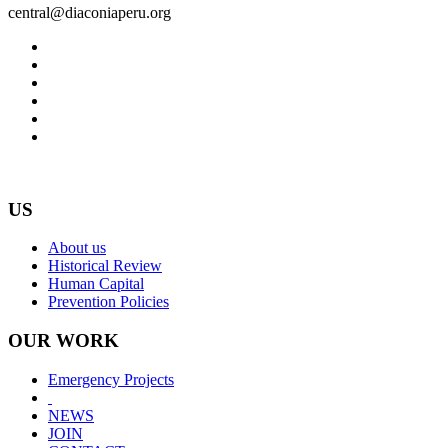
central@diaconiaperu.org
US
About us
Historical Review
Human Capital
Prevention Policies
OUR WORK
Emergency Projects
NEWS
JOIN