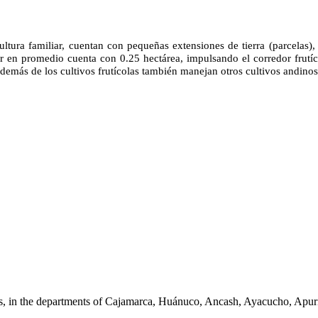
cultura familiar, cuentan con pequeñas extensiones de tierra (parcela
tor en promedio cuenta con 0.25 hectárea, impulsando el corredor frut
demás de los cultivos frutícolas también manejan otros cultivos andino
reas, in the departments of Cajamarca, Huánuco, Ancash, Ayacucho, Apu