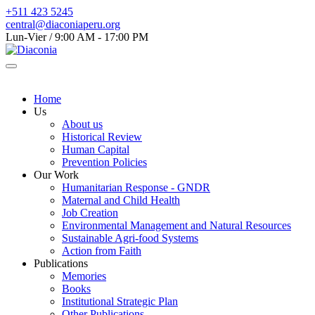
+511 423 5245
central@diaconiaperu.org
Lun-Vier / 9:00 AM - 17:00 PM
Home
Us
About us
Historical Review
Human Capital
Prevention Policies
Our Work
Humanitarian Response - GNDR
Maternal and Child Health
Job Creation
Environmental Management and Natural Resources
Sustainable Agri-food Systems
Action from Faith
Publications
Memories
Books
Institutional Strategic Plan
Other Publications