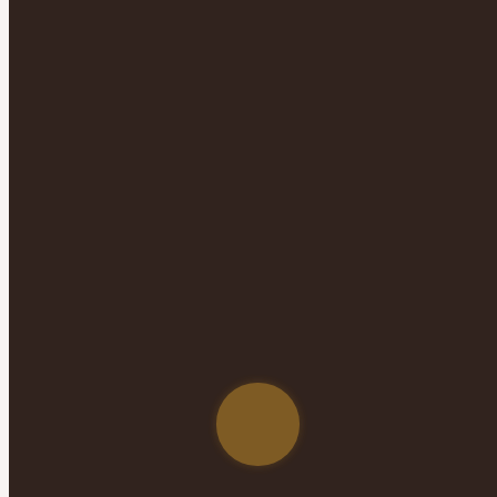
La gestión del agua y sistemas alimentarios
sostenibles desde la dinámica social en
territorios y comunidades altoandinas de la
Cordillera Negra, Ancash – SAMA (Sistemas
alimentarios mercados y agua)