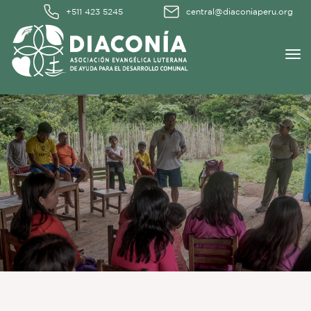
+511 423 5245
central@diaconiaperu.org