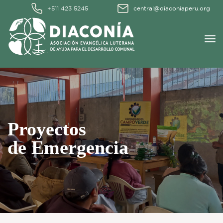
+511 423 5245
central@diaconiaperu.org
Proyectos
de Emergencia