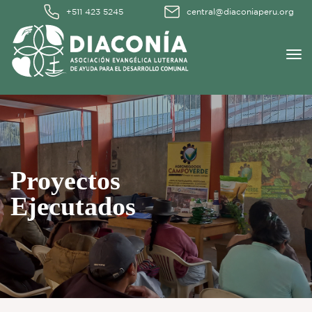
+511 423 5245
central@diaconiaperu.org
Proyectos
Ejecutados