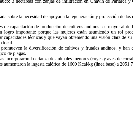
, sauco; 3 hectáreas con zanjas de infiltración en Chavín de Pariarca 
zada sobre la necesidad de apoyar a la regeneración y protección de los 
eres de capacitación de producción de cultivos andinos sea mayor al d
un logro importante porque las mujeres están asumiendo un rol pro
r capacidades técnicas y que vayan obteniendo una visión clara de su p
 local.
promueven la diversificación de cultivos y frutales andinos, y han 
ico de plagas.
s incorporaron la crianza de animales menores (cuyes y aves de corral
 aumentaron la ingesta calórica de 1600 Kcal/kg (línea base) a 2051.7 