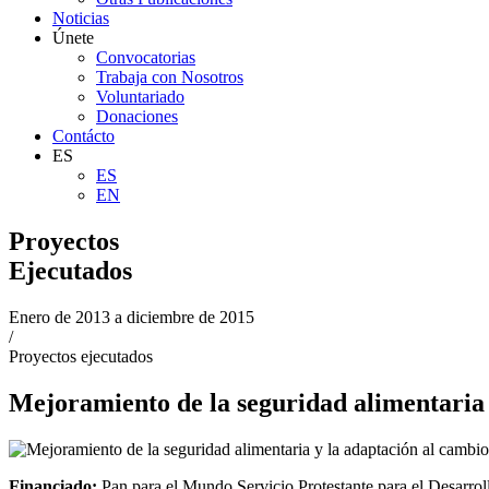
Noticias
Únete
Convocatorias
Trabaja con Nosotros
Voluntariado
Donaciones
Contácto
ES
ES
EN
Proyectos
Ejecutados
Enero de 2013 a diciembre de 2015
/
Proyectos ejecutados
Mejoramiento de la seguridad alimentari
Financiado:
Pan para el Mundo Servicio Protestante para el Desarr