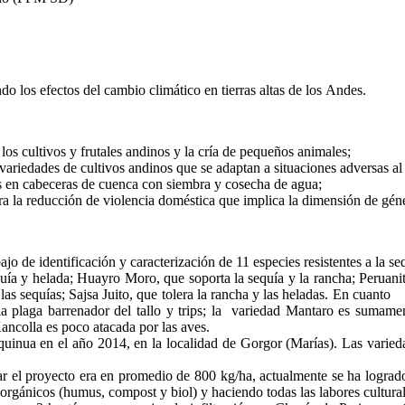
o los efectos del cambio climático en tierras altas de los Andes.
os cultivos y frutales andinos y la cría de pequeños animales;
ariedades de cultivos andinos que se adaptan a situaciones adversas al
s en cabeceras de cuenca con siembra y cosecha de agua;
a la reducción de violencia doméstica que implica la dimensión de géner
jo de identificación y caracterización de 11 especies resistentes a la se
uía y helada; Huayro Moro, que soporta la sequía y la rancha; Peruanita
y las sequías; Sajsa Juito, que tolera la rancha y las heladas. En cuant
 la plaga barrenador del tallo y trips; la variedad Mantaro es sumame
Kancolla es poco atacada por las aves.
uinua en el año 2014, en la localidad de Gorgor (Marías). Las varied
ar el proyecto era en promedio de 800 kg/ha, actualmente se ha logra
ánicos (humus, compost y biol) y haciendo todas las labores culturale