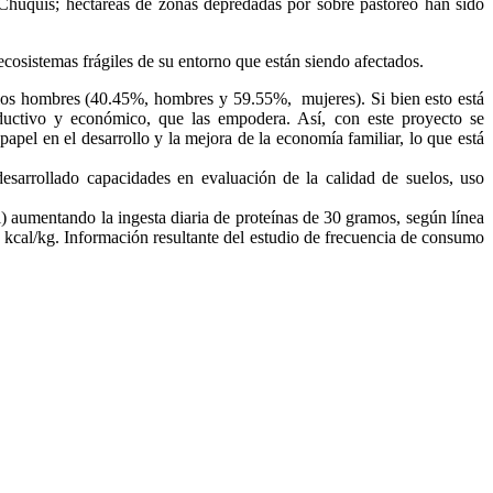
y Chuquis; hectáreas de zonas depredadas por sobre pastoreo han sido
ecosistemas frágiles de su entorno que están siendo afectados.
e los hombres (40.45%, hombres y 59.55%, mujeres). Si bien esto está
ductivo y económico, que las empodera. Así, con este proyecto se
apel en el desarrollo y la mejora de la economía familiar, lo que está
desarrollado capacidades en evaluación de la calidad de suelos, uso
) aumentando la ingesta diaria de proteínas de 30 gramos, según línea
kcal/kg. Información resultante del estudio de frecuencia de consumo