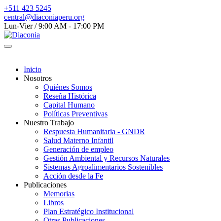
+511 423 5245
central@diaconiaperu.org
Lun-Vier / 9:00 AM - 17:00 PM
Inicio
Nosotros
Quiénes Somos
Reseña Histórica
Capital Humano
Políticas Preventivas
Nuestro Trabajo
Respuesta Humanitaria - GNDR
Salud Materno Infantil
Generación de empleo
Gestión Ambiental y Recursos Naturales
Sistemas Agroalimentarios Sostenibles
Acción desde la Fe
Publicaciones
Memorias
Libros
Plan Estratégico Institucional
Otras Publicaciones