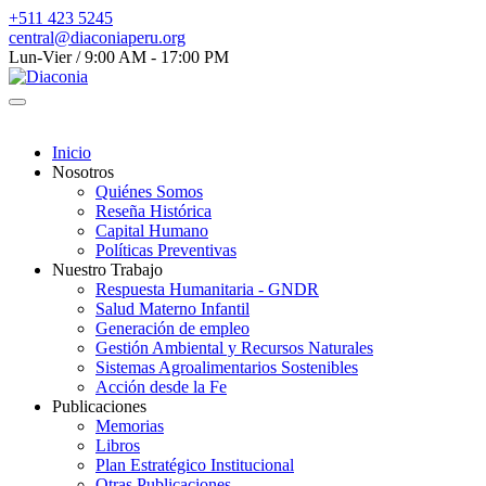
+511 423 5245
central@diaconiaperu.org
Lun-Vier / 9:00 AM - 17:00 PM
Inicio
Nosotros
Quiénes Somos
Reseña Histórica
Capital Humano
Políticas Preventivas
Nuestro Trabajo
Respuesta Humanitaria - GNDR
Salud Materno Infantil
Generación de empleo
Gestión Ambiental y Recursos Naturales
Sistemas Agroalimentarios Sostenibles
Acción desde la Fe
Publicaciones
Memorias
Libros
Plan Estratégico Institucional
Otras Publicaciones