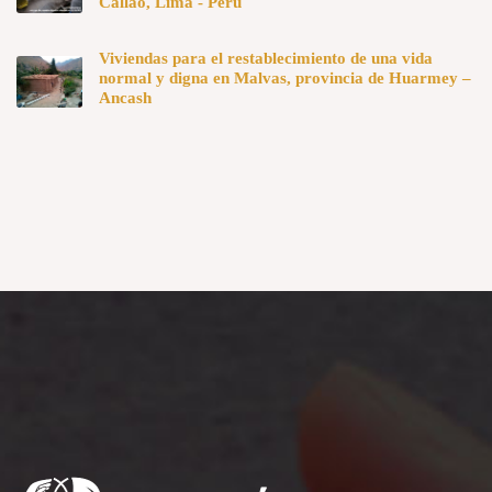
Callao, Lima - Perú
Viviendas para el restablecimiento de una vida
normal y digna en Malvas, provincia de Huarmey –
Ancash