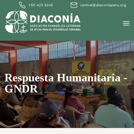
+511 423 5245
central@diaconiaperu.org
Respuesta Humanitaria -
GNDR