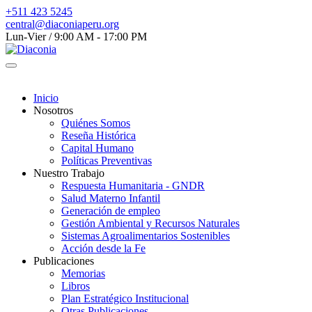
+511 423 5245
central@diaconiaperu.org
Lun-Vier / 9:00 AM - 17:00 PM
Inicio
Nosotros
Quiénes Somos
Reseña Histórica
Capital Humano
Políticas Preventivas
Nuestro Trabajo
Respuesta Humanitaria - GNDR
Salud Materno Infantil
Generación de empleo
Gestión Ambiental y Recursos Naturales
Sistemas Agroalimentarios Sostenibles
Acción desde la Fe
Publicaciones
Memorias
Libros
Plan Estratégico Institucional
Otras Publicaciones