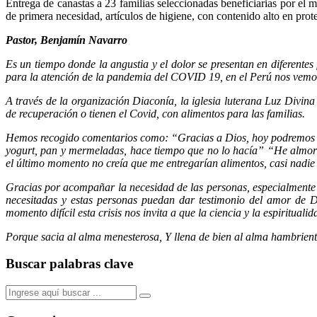
Entrega de canastas a 23 familias seleccionadas beneficiarias por el 
de primera necesidad, artículos de higiene, con contenido alto en prot
Pastor, Benjamín Navarro
Es un tiempo donde la angustia y el dolor se presentan en diferentes
para la atención de la pandemia del COVID 19, en el Perú nos vemos
A través de la organización Diaconía, la iglesia luterana Luz Div
de recuperación o tienen el Covid, con alimentos para las familias.
Hemos recogido comentarios como: “Gracias a Dios, hoy podremos alm
yogurt, pan y mermeladas, hace tiempo que no lo hacía” “He almorz
el último momento no creía que me entregarían alimentos, casi nadie
Gracias por acompañar la necesidad de las personas, especialment
necesitadas y estas personas puedan dar testimonio del amor de D
momento difícil esta crisis nos invita a que la ciencia y la espiritua
Porque sacia al alma menesterosa, Y llena de bien al alma hambrien
Buscar palabras clave