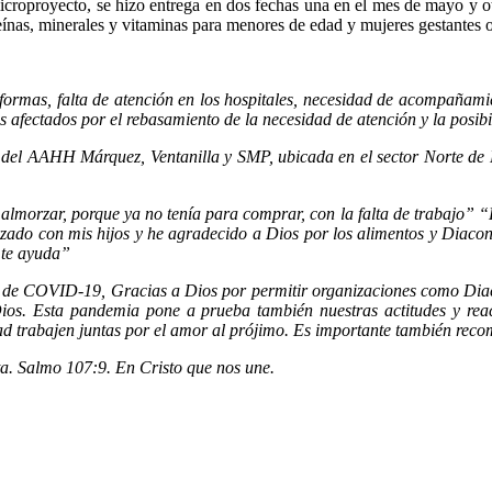
microproyecto, se hizo entrega en dos fechas una en el mes de mayo y ot
eínas, minerales y vitaminas para menores de edad y mujeres gestantes o
 formas, falta de atención en los hospitales, necesidad de acompañamie
 afectados por el rebasamiento de la necesidad de atención y la posib
ina del AAHH Márquez, Ventanilla y SMP, ubicada en el sector Norte d
orzar, porque ya no tenía para comprar, con la falta de trabajo” “L
ado con mis hijos y he agradecido a Dios por los alimentos y Diaco
 te ayuda”
e de COVID-19, Gracias a Dios por permitir organizaciones como Diac
ios. Esta pandemia pone a prueba también nuestras actitudes y reacc
lidad trabajen juntas por el amor al prójimo. Es importante también reco
ta. Salmo 107:9. En Cristo que nos une.