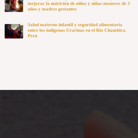
mejorar la nutrición de niños y niñas menores de 3
años y madres gestantes
Salud materno-infantil y seguridad alimentaria
entre los indígenas Urarinas en el Río Chambira,
Perú