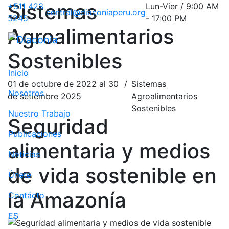
Sistemas
+511 423
Lun-Vier / 9:00 AM
central@diaconiaperu.org
5245
- 17:00 PM
Agroalimentarios
Sostenibles
Inicio
01 de octubre de 2022 al 30
/
Sistemas
Nosotros
de setiembre 2025
Agroalimentarios
Sostenibles
Nuestro Trabajo
Seguridad
Publicaciones
alimentaria y medios
Noticias
de vida sostenible en
Únete
la Amazonía
Contácto
ES